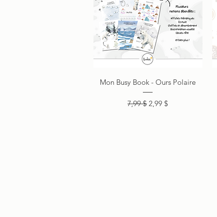
Aperçu rapide
Mon Busy Book - Ours Polaire
Prix original
Prix promotionnel
7,99 $
2,99 $