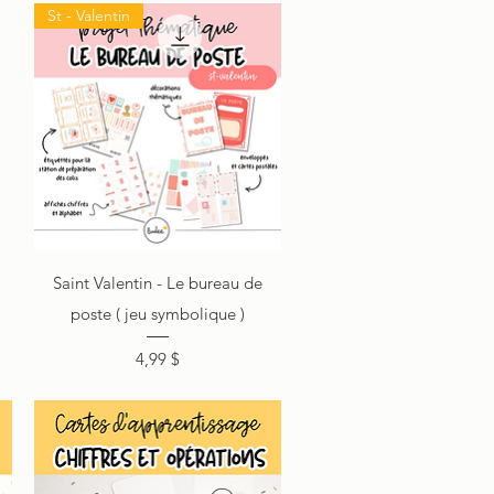
St - Valentin
Aperçu rapide
Saint Valentin - Le bureau de
poste ( jeu symbolique )
Prix
4,99 $