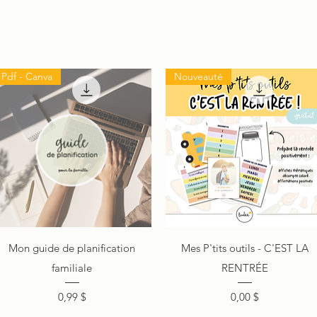
Pdf - Canva
Nouveauté
Aperçu rapide
Aperçu rapide
Mon guide de planification
Mes P'tits outils - C'EST LA
familiale
RENTRÉE
Prix
Prix
0,99 $
0,00 $