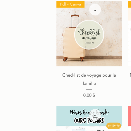
Pdf - Canva
Aperçu rapide
Checklist de voyage pour la
famille
Prix
0,00 $