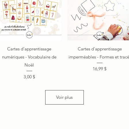
Aperçu rapide
Aperçu rapide
Cartes d'apprentissage
Cartes d'apprentissage
numériques - Vocabulaire de
imperméables - Formes et tracé
Noël
Prix
16,99 $
Prix
3,00 $
Voir plus