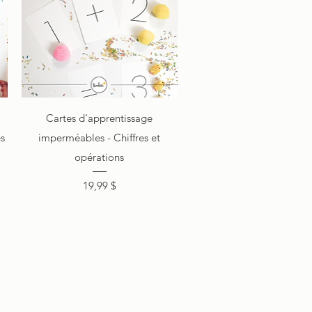
Aperçu rapide
Cartes d'apprentissage
s
imperméables - Chiffres et
opérations
Prix
19,99 $