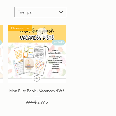
Trier par
Nouveauté
Aperçu rapide
Mon Busy Book - Vacances d'été
Prix original
Prix promotionnel
7,99 $
2,99 $