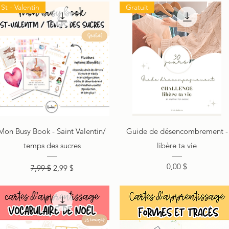
St - Valentin
Gratuit
Aperçu rapide
Aperçu rapide
Mon Busy Book - Saint Valentin/
Guide de désencombrement -
temps des sucres
libère ta vie
Prix original
Prix promotionnel
Prix
0,00 $
7,99 $
2,99 $