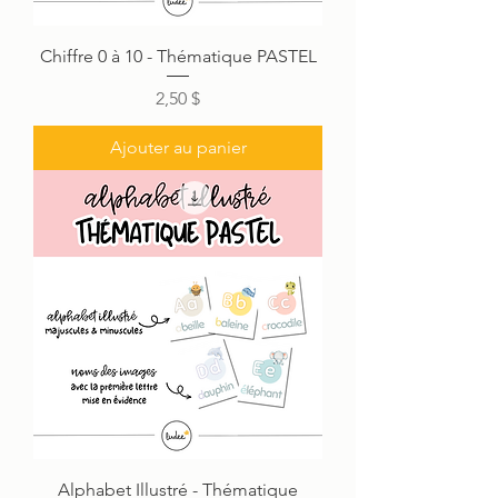
Chiffre 0 à 10 - Thématique PASTEL
Prix
2,50 $
Ajouter au panier
Alphabet Illustré - Thématique