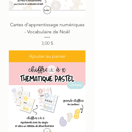
Cartes d'apprentissage numériques
- Vocabulaire de Noël
Prix
3,00 $
Ajouter au panier