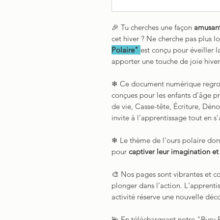
🎉 Tu cherches une façon
amusant
cet hiver ? Ne cherche pas plus l
Polaire"
est conçu pour éveiller l
apporter une touche de joie hiver
❄ Ce document numérique regr
conçues pour les enfants d'âge p
de vie, Casse-tête, Écriture, Dé
invite à l'apprentissage tout en s
❄ Le thème de l'ours polaire donn
pour
captiver leur imagination et é
🎨 Nos pages sont vibrantes et col
plonger dans l'action. L'apprent
activité réserve une nouvelle déc
💫 En téléchargeant notre "Busy B