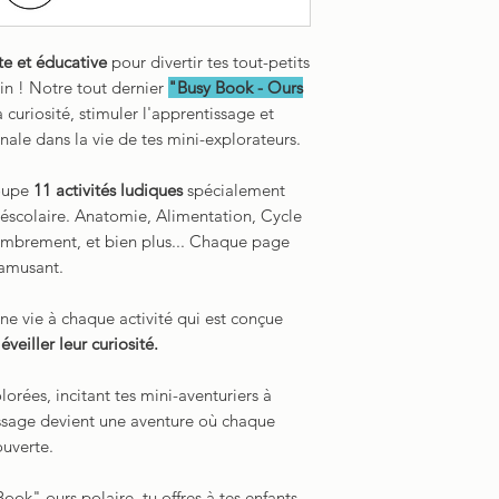
e et éducative
pour divertir tes tout-petits
oin ! Notre tout dernier
"Busy Book - Ours
a curiosité, stimuler l'apprentissage et
nale dans la vie de tes mini-explorateurs.
oupe
11 activités ludiques
spécialement
réscolaire. Anatomie, Alimentation, Cycle
nombrement, et bien plus... Chaque page
'amusant.
e vie à chaque activité qui est conçue
veiller leur curiosité.
orées, incitant tes mini-aventuriers à
issage devient une aventure où chaque
ouverte.
ook" ours polaire, tu offres à tes enfants