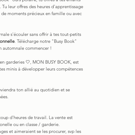
 Tu leur offres des heures d'apprentissage
et de moments précieux en famille ou avec
nale s'écouler sans offrir à tes tout-petits
onnelle
. Télécharge notre "Busy Book"
ion automnale commencer !
s en garderies 🤍, MON BUSY BOOK, est
er tes minis à développer leurs compétences
eviendra ton allié au quotidien et se
nées.
oup d'heures de travail. La vente est
sonelle ou en classe / garderie.
ages et aimeraient se les procurer, svp les