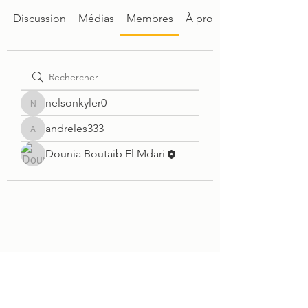
Discussion
Médias
Membres
À propos
nelsonkyler0
nelsonkyler0
andreles333
andreles333
Dounia Boutaib El Mdari