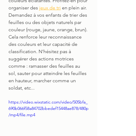
couleurs éclatantes. Profitez-en pour 
organiser des 
jeux de tri
 en plein air. 
Demandez à vos enfants de trier des 
feuilles ou des objets naturels par 
couleur (rouge, jaune, orange, brun). 
Cela renforce leur reconnaissance 
des couleurs et leur capacité de 
classification. N'hésitez pas à 
suggérer des actions motrices 
comme : ramasser des feuilles au 
sol, sauter pour atteindre les feuilles 
en hauteur, marcher comme un 
soldat, etc...
https://video.wixstatic.com/video/505bfa_
690b066f58a84702bbedef15448ae878/480p
/mp4/file.mp4