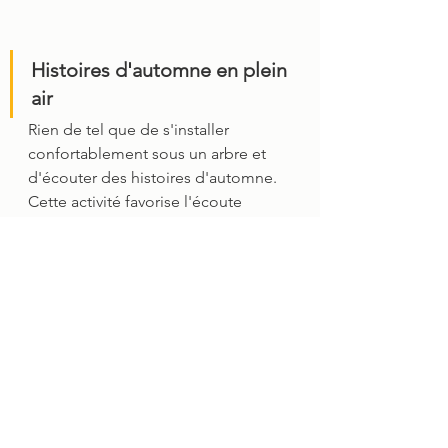
Histoires d'automne en plein 
air
Rien de tel que de s'installer 
confortablement sous un arbre et 
d'écouter des histoires d'automne. 
Cette activité favorise l'écoute 
attentive, la compréhension du 
langage et l'appréciation de la 
nature.
L'automne est une saison pleine de 
surprises et d'apprentissage pour 
les tout-petits. Alors, pourquoi ne 
pas saisir cette occasion pour 
explorer le monde extérieur avec 
eux, développer leur créativité, 